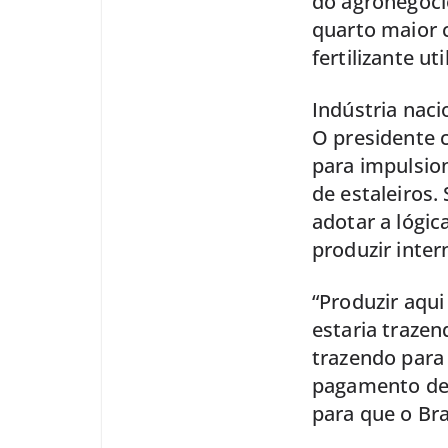
do agronegócio
quarto maior 
fertilizante u
Indústria naci
O presidente 
para impulsion
de estaleiros.
adotar a lógic
produzir inte
“Produzir aqui
estaria trazen
trazendo para 
pagamento de 
para que o Bra