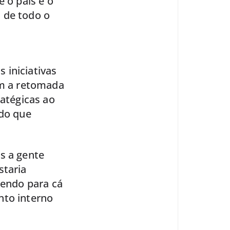
e o país é o
 de todo o
 iniciativas
om a retomada
ratégicas ao
 do que
s a gente
staria
zendo para cá
nto interno