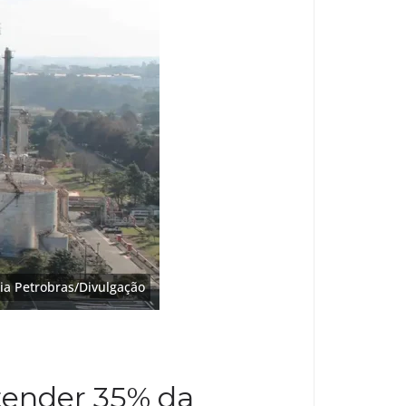
ia Petrobras/Divulgação
atender 35% da