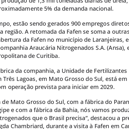
produção de 1,3 mil toneladas diárias de ureia,
proximadamente 5% da demanda nacional.
o, estão sendo gerados 900 empregos diretos 
na região. A retomada da Fafen se soma a outras 
abertura da Fafen no município de Laranjeiras, 
companhia Araucária Nitrogenados S.A. (Ansa), 
opolitana de Curitiba.
brica da companhia, a Unidade de Fertilizantes
 em Três Lagoas, em Mato Grosso do Sul, está em
m operação prevista para iniciar em 2029.
a de Mato Grosso do Sul, com a fábrica do Para
gipe e com a fábrica da Bahia, nós vamos produ
nitrogenados que o Brasil precisa”, destacou a p
gda Chambriard, durante a visita à Fafen em Ca