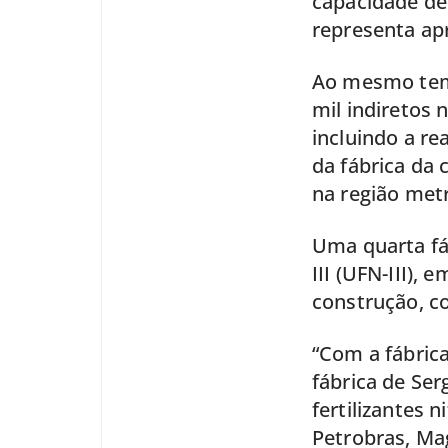
capacidade de 
representa a
Ao mesmo temp
mil indiretos 
incluindo a re
da fábrica da 
na região metr
Uma quarta fá
III (UFN-III),
construção, co
“Com a fábric
fábrica de Ser
fertilizantes 
Petrobras, Ma