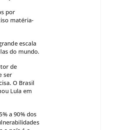
os por
ciso matéria-
 grande escala
olas do mundo.
utor de
e ser
isa. O Brasil
rmou Lula em
85% a 90% dos
lnerabilidades