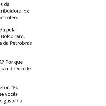
os da
ribuidora, ex-
etróleo.
da pela
r Bolsonaro.
de da Petrobras
R? Por que
s o direito de
etor. “Eu
se vocês
de gasolina