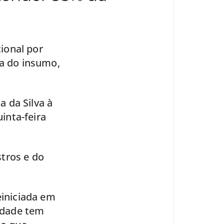
ional por
ia do insumo,
a da Silva à
uinta-feira
tros e do
einiciada em
nidade tem