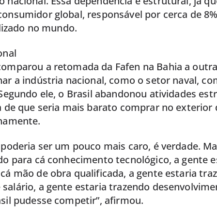
 nacional. Essa dependência é estrutural, já qu
consumidor global, responsável por cerca de 8%
tilizado no mundo.
onal
comparou a retomada da Fafen na Bahia a outras
ar a indústria nacional, como o setor naval, c
 Segundo ele, o Brasil abandonou atividades est
a de que seria mais barato comprar no exterior
rnamente.
 poderia ser um pouco mais caro, é verdade. Ma
do para cá conhecimento tecnológico, a gente e
cá mão de obra qualificada, a gente estaria tra
salário, a gente estaria trazendo desenvolvime
sil pudesse competir”, afirmou.