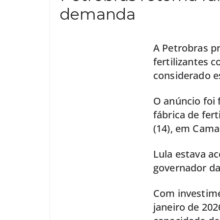
demanda
A Petrobras p
fertilizantes 
considerado e
O anúncio foi 
fábrica de fer
(14), em Camaç
Lula estava a
governador da
Com investimen
janeiro de 202