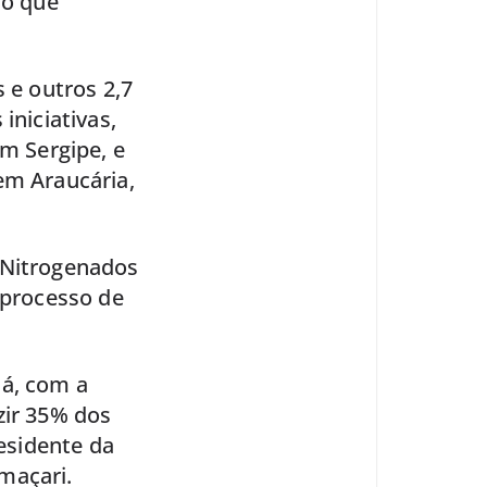
 o que
e outros 2,7
iniciativas,
em Sergipe, e
em Araucária,
 Nitrogenados
 processo de
ná, com a
zir 35% dos
residente da
maçari.