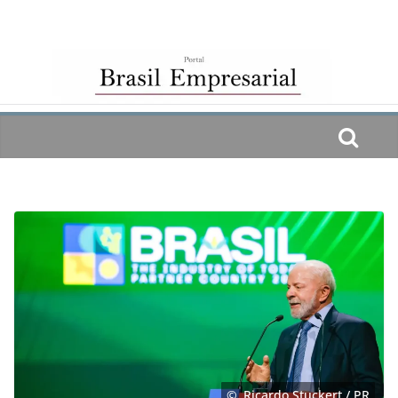
Skip
to
content
Ricardo Stuckert / PR