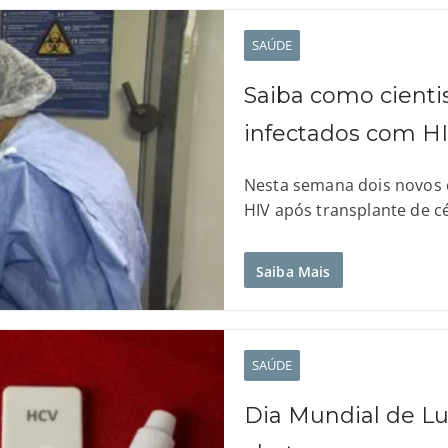
SAÚDE
Saiba como cienti
infectados com H
Nesta semana dois novos c
HIV após transplante de c
Saiba Mais
SAÚDE
Dia Mundial de Lut