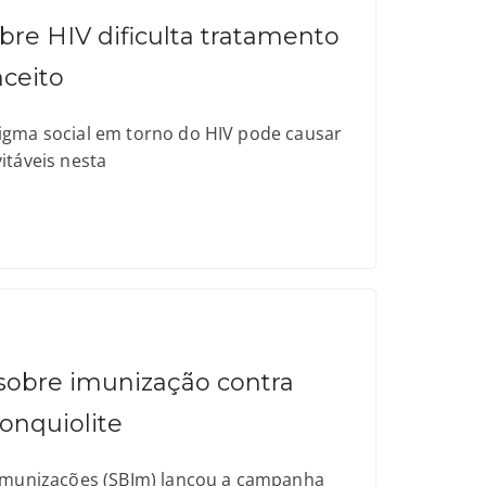
re HIV dificulta tratamento
ceito
igma social em torno do HIV pode causar
itáveis nesta
sobre imunização contra
onquiolite
 Imunizações (SBIm) lançou a campanha