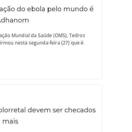
nação do ebola pelo mundo é
s Adhanom
zação Mundial da Saúde (OMS), Tedros
rmou nesta segunda-feira (27) que é
colorretal devem ser checados
a mais