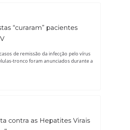
stas “curaram” pacientes
IV
asos de remissão da infecção pelo vírus
élulas-tronco foram anunciados durante a
a contra as Hepatites Virais