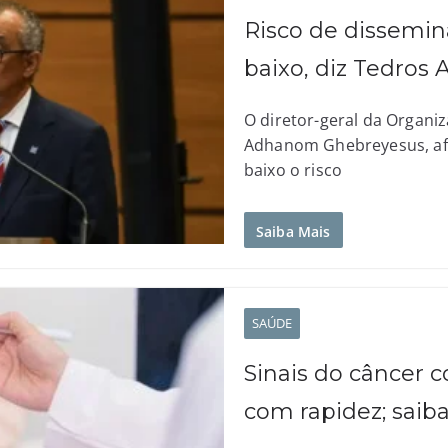
Risco de dissemi
baixo, diz Tedro
O diretor-geral da Organi
Adhanom Ghebreyesus, afi
baixo o risco
Saiba Mais
SAÚDE
Sinais do câncer 
com rapidez; saib