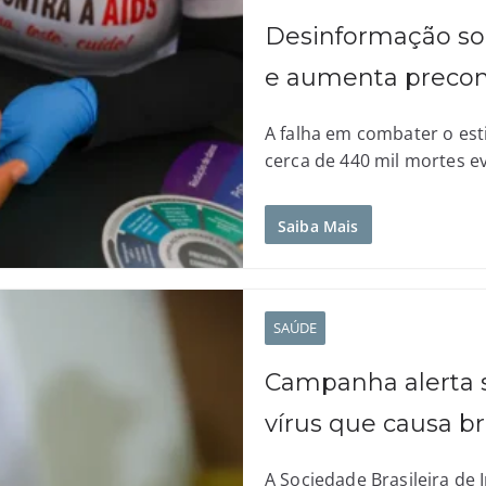
Desinformação sob
e aumenta precon
A falha em combater o est
cerca de 440 mil mortes ev
Saiba Mais
SAÚDE
Campanha alerta 
vírus que causa br
A Sociedade Brasileira de