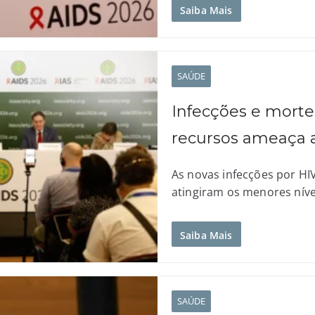
Saiba Mais
SAÚDE
Infecções e morte
recursos ameaça 
As novas infecções por HIV
atingiram os menores níve
Saiba Mais
SAÚDE