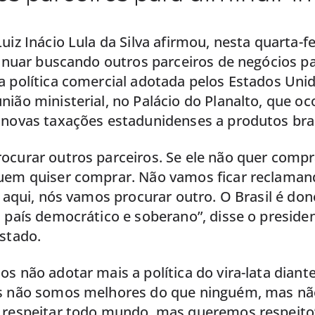
uiz Inácio Lula da Silva afirmou, nesta quarta-fei
tinuar buscando outros parceiros de negócios p
 política comercial adotada pelos Estados Unid
ião ministerial, no Palácio do Planalto, que o
 novas taxações estadunidenses a produtos bras
curar outros parceiros. Se ele não quer compra
uem quiser comprar. Não vamos ficar reclaman
r aqui, nós vamos procurar outro. O Brasil é don
 país democrático e soberano”, disse o preside
stado.
s não adotar mais a política do vira-lata diant
ós não somos melhores do que ninguém, mas n
 respeitar todo mundo, mas queremos respeito