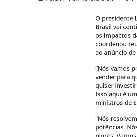
O presidente L
Brasil vai con
os impactos da
coordenou reun
ao anúncio de
“Nós vamos pro
vender para q
quiser investi
Isso aqui é um
ministros de E
“Nós resolvemo
potências. N
piores. Vamos