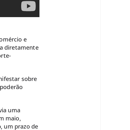
Comércio e
ça diretamente
rte-
ifestar sobre
A poderão
avia uma
em maio,
, um prazo de