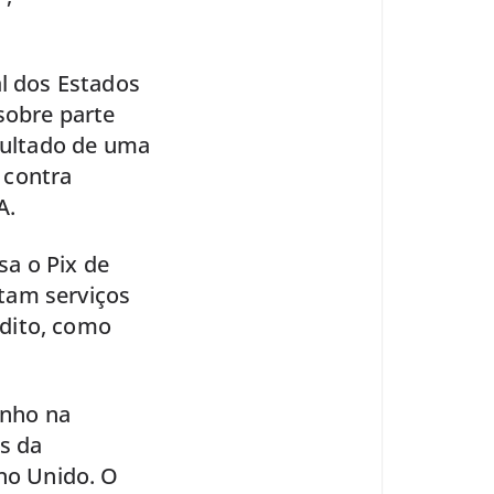
al dos Estados
sobre parte
esultado de uma
 contra
A.
sa o Pix de
tam serviços
édito, como
unho na
es da
ino Unido. O