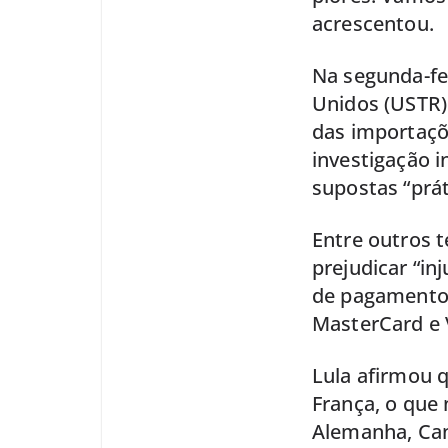
acrescentou.
Na segunda-fei
Unidos (USTR) 
das importaçõe
investigação 
supostas “prát
Entre outros t
prejudicar “i
de pagamento 
MasterCard e 
Lula afirmou q
França, o que 
Alemanha, Cana