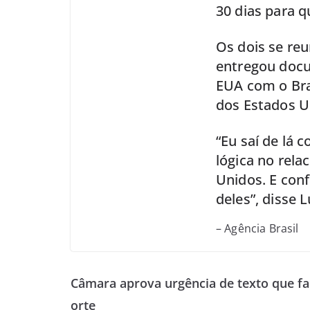
30 dias para 
Os dois se reu
entregou docu
EUA com o Bras
dos Estados Un
“Eu saí de lá
lógica no rela
Unidos. E con
deles”, disse L
– Agência Brasil
Câmara aprova urgência de texto que fa
orte