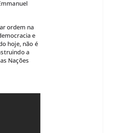
, Emmanuel
car ordem na
 democracia e
do hoje, não é
nstruindo a
das Nações