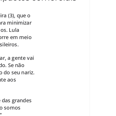
ra (3), que o
ara minimizar
os. Lula
corre em meio
ileiros.
r, a gente vai
do. Se não
o do seu nariz.
nte aos
e das grandes
ão somos
”,