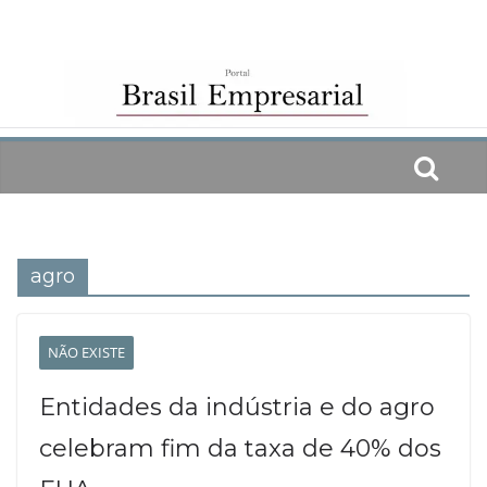
Skip
to
content
agro
NÃO EXISTE
Entidades da indústria e do agro
celebram fim da taxa de 40% dos