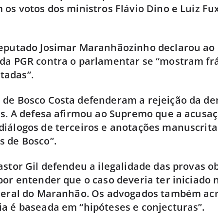
 os votos dos ministros Flávio Dino e Luiz Fux
deputado Josimar Maranhãozinho declarou a
da PGR contra o parlamentar se “mostram frá
tadas”.
 de Bosco Costa defenderam a rejeição da de
as. A defesa afirmou ao Supremo que a acusaç
iálogos de terceiros e anotações manuscrita
s de Bosco”.
astor Gil defendeu a ilegalidade das provas o
por entender que o caso deveria ter iniciado 
ederal do Maranhão. Os advogados também a
a é baseada em “hipóteses e conjecturas”.