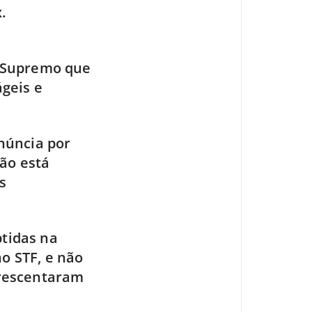
.
o Supremo que
geis e
núncia por
ão está
s
btidas na
no STF, e não
crescentaram