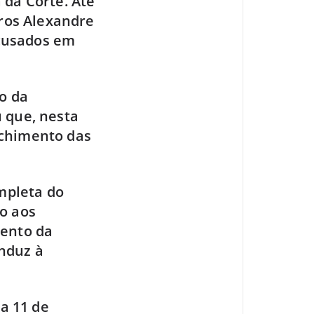
 da Corte. Até
tros Alexandre
cusados em
o da
 que, nesta
nchimento das
ompleta do
o aos
mento da
nduz à
ia 11 de