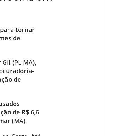
 para tornar
imes de
Gil (PL-MA),
rocuradoria-
ação de
cusados
ção de R$ 6,6
mar (MA).