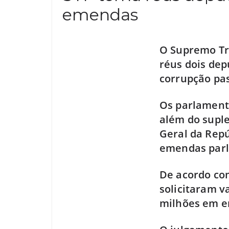
emendas
O Supremo Tri
réus dois dep
corrupção pas
Os parlamenta
além do suple
Geral da Repú
emendas par
De acordo com
solicitaram v
milhões em e