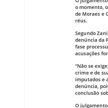
O julgamento 
o momento, o 
de Moraes e 
réus.
Segundo Zanin
denúncia da P
fase process
acusações fo
“Não se exige
crime e de su
imputados e a
denúncia, poi
conclusão sob
O julgamento 