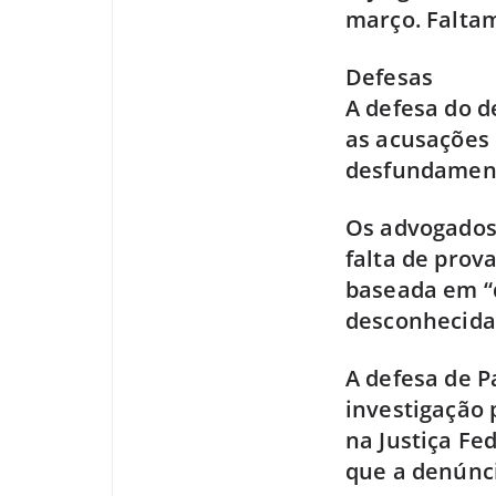
março. Faltam
Defesas
A defesa do 
as acusações 
desfundamen
Os advogados
falta de prov
baseada em “d
desconhecida
A defesa de P
investigação 
na Justiça F
que a denúnci