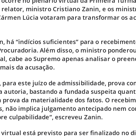
ocorre no plenário virtual da Primeira Turma
relator, ministro Cristiano Zanin, e os minis
Cármen Lúcia votaram para transformar os a
, há “indícios suficientes” para o recebiment
rocuradoria. Além disso, o ministro ponderou
ual, cabe ao Supremo apenas analisar o pree
rmais da acusação.
, para este juízo de admissibilidade, prova c
a autoria, bastando a fundada suspeita quant
 prova da materialidade dos fatos. O recebi
s, não implica julgamento antecipado nem co
re culpabilidade”, escreveu Zanin.
virtual está previsto para ser finalizado no d