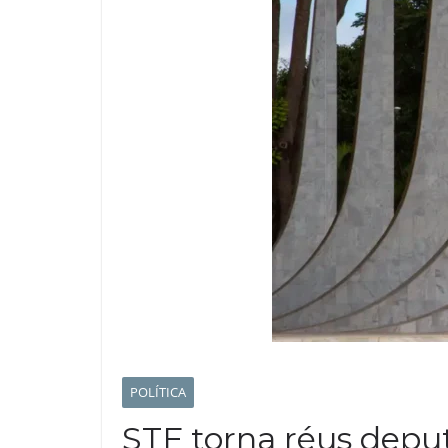
POLÍTICA
STF torna réus depu