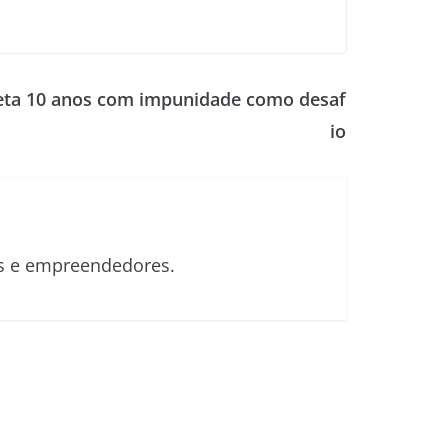
leta 10 anos com impunidade como desaf
io
sas e empreendedores.