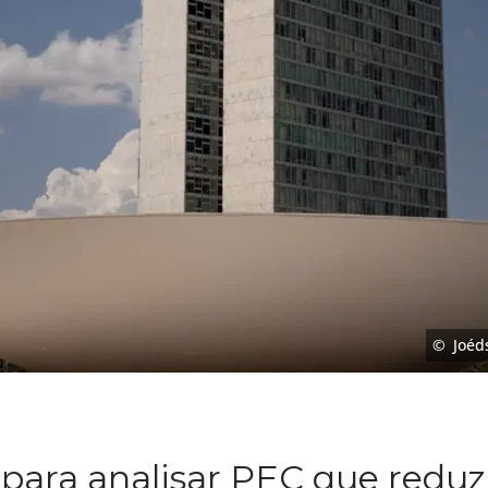
Joéd
 para analisar PEC que redu