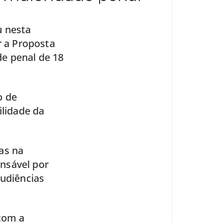
u nesta
r a Proposta
e penal de 18
o de
ilidade da
as na
nsável por
audiências
 com a