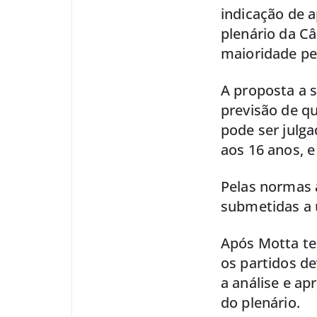
indicação de a
plenário da C
maioridade pe
A proposta a s
previsão de qu
pode ser julg
aos 16 anos, e
Pelas normas 
submetidas a 
Após Motta te
os partidos de
a análise e a
do plenário.