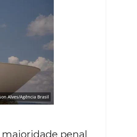
son Alves/Agência Brasil
z maioridade penal