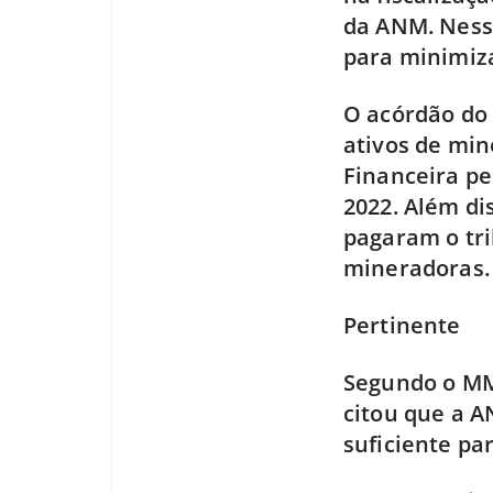
da ANM. Ness
para minimiz
O acórdão do
ativos de mi
Financeira pe
2022. Além di
pagaram o tri
mineradoras.
Pertinente
Segundo o MME
citou que a A
suficiente pa