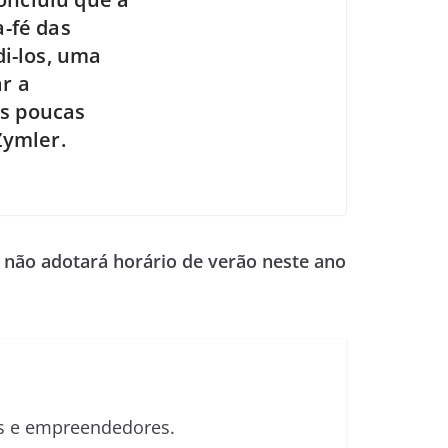
-fé das
i-los, uma
ar a
as poucas
Zymler.
l não adotará horário de verão neste ano
sas e empreendedores.