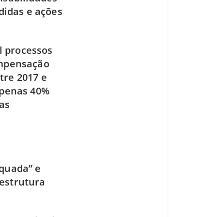
didas e ações
l processos
ompensação
tre 2017 e
 apenas 40%
das
equada” e
 estrutura