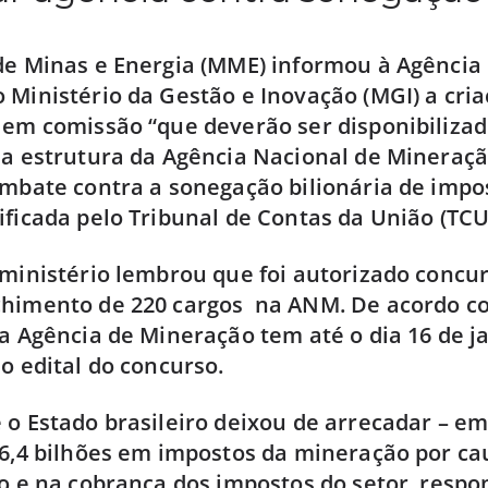
de Minas e Energia (MME) informou à Agência 
 Ministério da Gestão e Inovação (MGI) a cri
 em comissão “que deverão ser disponibiliza
 a estrutura da Agência Nacional de Mineraç
ombate contra a sonegação bilionária de impo
ificada pelo Tribunal de Contas da União (TCU
 ministério lembrou que foi autorizado concu
chimento de 220 cargos na ANM. De acordo co
 a Agência de Mineração tem até o dia 16 de j
 o edital do concurso.
 o Estado brasileiro deixou de arrecadar – em
6,4 bilhões em impostos da mineração por ca
ão e na cobrança dos impostos do setor, respo