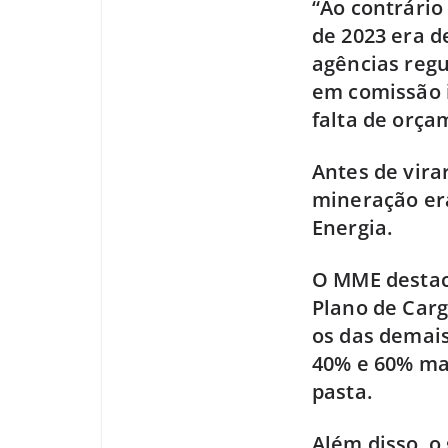
“Ao contrário
de 2023 era d
agências regu
em comissão i
falta de orça
Antes de vira
mineração er
Energia.
O MME destac
Plano de Carg
os das demais
40% e 60% mai
pasta.
Além disso, o