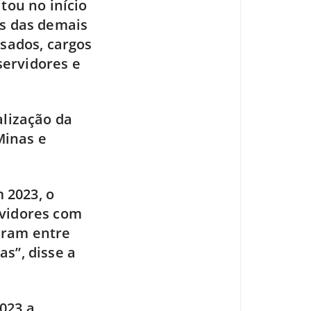
tou no início
os das demais
rsados, cargos
servidores e
alização da
Minas e
 2023, o
rvidores com
eram entre
s”, disse a
023 a