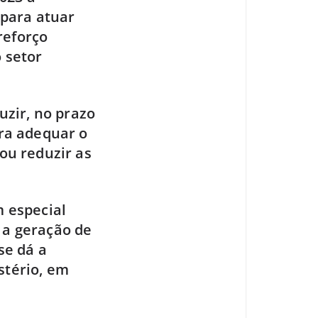
 para atuar
reforço
o setor
zir, no prazo
ara adequar o
ou reduzir as
 especial
 a geração de
se dá a
stério, em