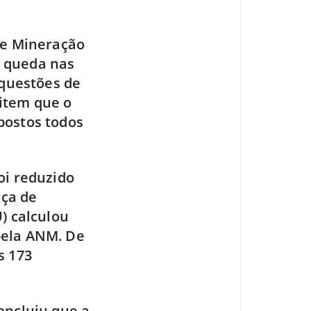
de Mineração
e queda nas
 questões de
item que o
postos todos
oi reduzido
rça de
) calculou
pela ANM. De
s 173
oncluiu que a