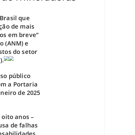
Brasil que
ação de mais
dos em breve”
ão (ANM) e
stos do setor
).
rso público
m a Portaria
aneiro de 2025
 oito anos –
usa de falhas
nsabilidades