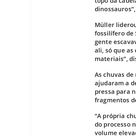
topo da cade
dinossauros”,
Müller lidero
fossilífero de
gente escava
ali, só que a
materiais”, di
As chuvas de 
ajudaram a de
pressa para n
fragmentos de
“A própria ch
do processo n
volume eleva