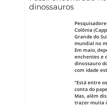
dinossauros
Pesquisadores
Colônia (Capp
Grande do Sul
mundial no mu
Em maio, depo
enchentes e d
dinossauro do
com idade es
“Está entre o
conta do pape
Mas, além dis
trazer muita 