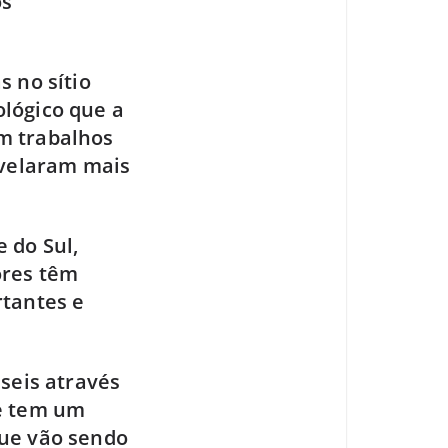
os
s no sítio
ológico que a
m trabalhos
evelaram mais
 do Sul,
ores têm
rtantes e
seis através
te tem um
que vão sendo