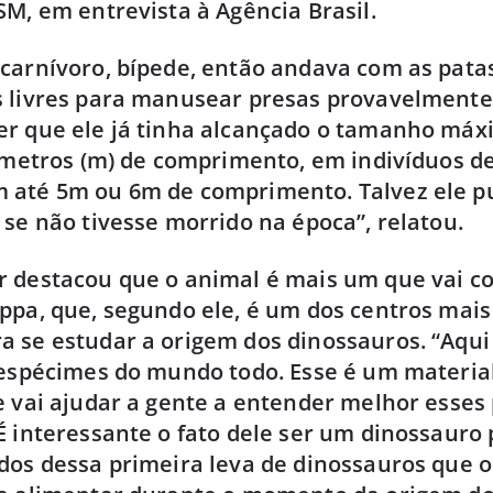
SM, em entrevista à Agência Brasil.
carnívoro, bípede, então andava com as patas
s livres para manusear presas provavelmente
er que ele já tinha alcançado o tamanho máx
5 metros (m) de comprimento, em indivíduos d
 até 5m ou 6m de comprimento. Talvez ele p
 se não tivesse morrido na época”, relatou.
r destacou que o animal é mais um que vai c
ppa, que, segundo ele, é um dos centros mai
 se estudar a origem dos dinossauros. “Aqui
 espécimes do mundo todo. Esse é um material
e vai ajudar a gente a entender melhor esses
É interessante o fato dele ser um dinossauro 
dos dessa primeira leva de dinossauros que