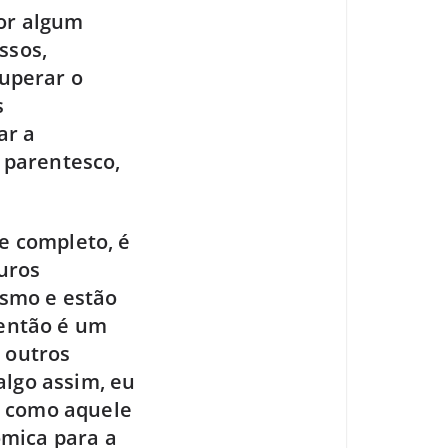
por algum
ssos,
cuperar o
s
ar a
 parentesco,
se completo, é
uros
smo e estão
 então é um
 outros
algo assim, eu
e como aquele
ômica para a