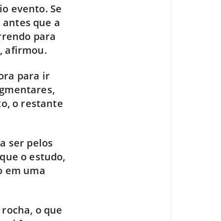
io evento. Se
 antes que a
orrendo para
, afirmou.
ora para ir
agmentares,
to, o restante
a ser pelos
 que o estudo,
ado em uma
 rocha, o que