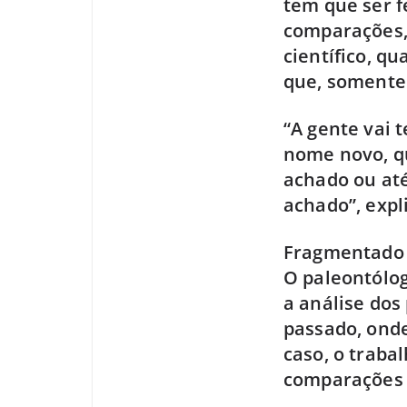
tem que ser f
comparações, 
científico, qu
que, somente 
“A gente vai 
nome novo, qu
achado ou at
achado”, expl
Fragmentado
O paleontólog
a análise dos
passado, onde
caso, o traba
comparações 