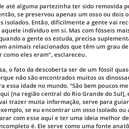
de até alguma partezinha ter sido removida 
 então, se preservou apenas um osso ou dois o
s isolados. Então, dificilmente a gente vai re
 aquele indivíduo em si. Mas com fósseis mai
quando a gente os estuda, precisa suplement
om animais relacionados que têm um grau de
 como eles eram”, esclareceu.
sa, o fato da descoberta ser de um fóssil qua
rque não são encontrados muitos os dinossa
ra essa idade no mundo. “São bem poucos me
qui [na região central do Rio Grande do Sul],
vai trazer muita informação, serve para guiar
exemplo, se eu encontrar um osso isolado ou 
arar com esse aqui e ter uma ideia melhor d
ncompleto é. Ele serve como uma fonte anat