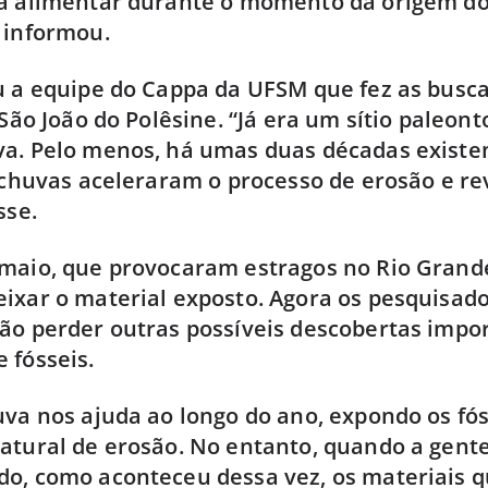
ia alimentar durante o momento da origem d
 informou.
u a equipe do Cappa da UFSM que fez as busca
 São João do Polêsine. “Já era um sítio paleont
va. Pelo menos, há umas duas décadas existe
s chuvas aceleraram o processo de erosão e r
sse.
maio, que provocaram estragos no Rio Grande
ixar o material exposto. Agora os pesquisad
ão perder outras possíveis descobertas impo
 fósseis.
uva nos ajuda ao longo do ano, expondo os fós
atural de erosão. No entanto, quando a gen
do, como aconteceu dessa vez, os materiais 