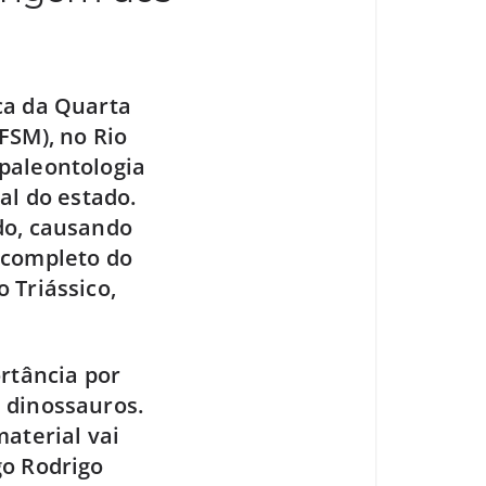
ca da Quarta
FSM), no Rio
paleontologia
al do estado.
do, causando
 completo do
 Triássico,
ortância por
 dinossauros.
aterial vai
go Rodrigo