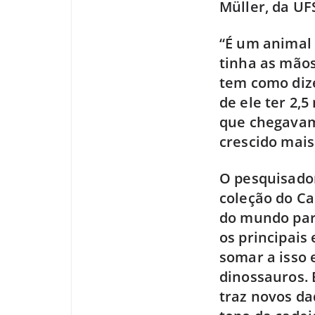
Müller, da UF
“É um animal 
tinha as mão
tem como diz
de ele ter 2,
que chegavam
crescido mais
O pesquisado
coleção do Ca
do mundo para
os principais
somar a isso 
dinossauros. 
traz novos da