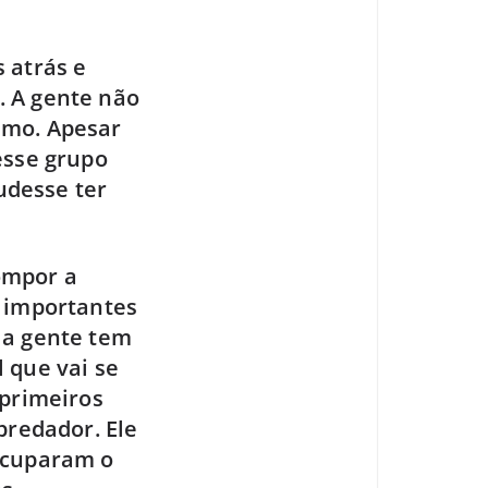
 atrás e
. A gente não
imo. Apesar
esse grupo
udesse ter
ompor a
s importantes
 a gente tem
 que vai se
 primeiros
predador. Ele
 ocuparam o