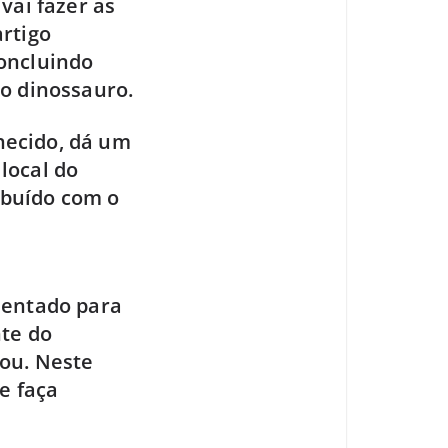
vai fazer as
rtigo
concluindo
do dinossauro.
nhecido, dá um
local do
ibuído com o
mentado para
nte do
lou. Neste
e faça