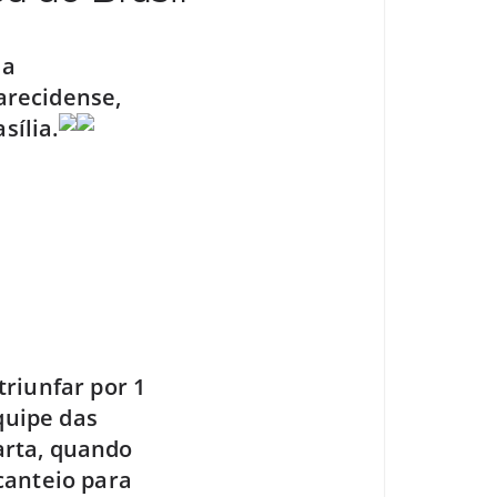
 a
parecidense,
sília.
riunfar por 1
quipe das
arta, quando
canteio para