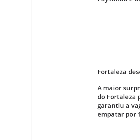
Fortaleza des
A maior surpr
do Fortaleza
garantiu a va
empatar por 1