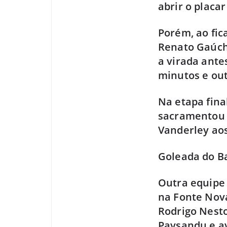
abrir o placa
Porém, ao fi
Renato Gaúcho
a virada ante
minutos e out
Na etapa fina
sacramentou a
Vanderley aos
Goleada do B
Outra equipe 
na Fonte Nova
Rodrigo Nestor
Paysandu e a