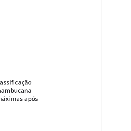
assificação
ernambucana
 máximas após