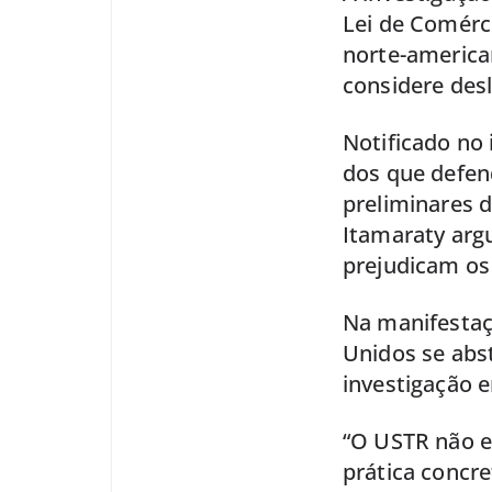
Lei de Comérc
norte-american
considere desl
Notificado no 
dos que defen
preliminares 
Itamaraty arg
prejudicam os
Na manifestaç
Unidos se abs
investigação 
“O USTR não es
prática concre