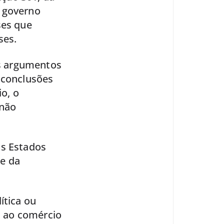
o governo
ses que
ses.
os argumentos
 conclusões
o, o
 não
os Estados
e da
ítica ou
el ao comércio