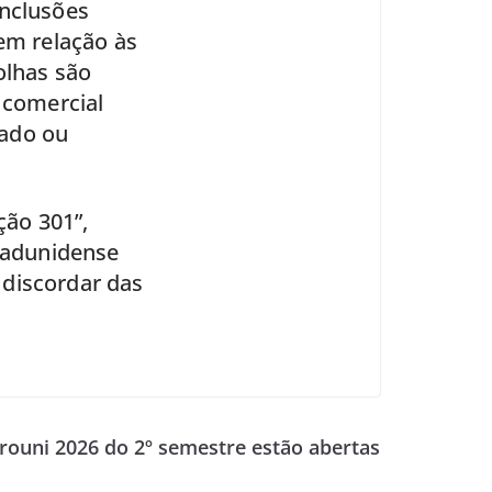
onclusões
 em relação às
olhas são
 comercial
rado ou
ção 301”,
stadunidense
 discordar das
Prouni 2026 do 2º semestre estão abertas