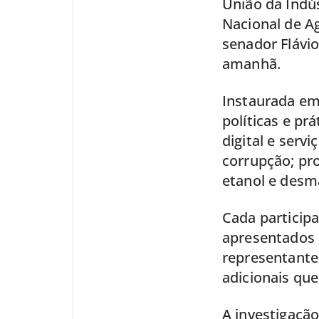
União da Indú
Nacional de Ag
senador Flávio
amanhã.
Instaurada em 
políticas e pr
digital e serv
corrupção; pr
etanol e desm
Cada particip
apresentados a
representante
adicionais que
A investigaçã