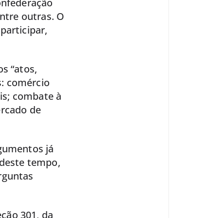
Confederação
entre outras. O
participar,
s “atos,
s: comércio
ais; combate à
ercado de
rgumentos já
 deste tempo,
rguntas
ção 301, da