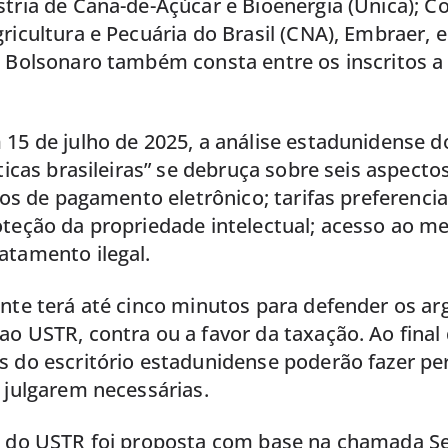
stria de Cana-de-Açúcar e Bioenergia (Unica); 
ricultura e Pecuária do Brasil (CNA), Embraer, 
 Bolsonaro também consta entre os inscritos a 
15 de julho de 2025, a análise estadunidense do
áticas brasileiras” se debruça sobre seis aspecto
iços de pagamento eletrônico; tarifas preferenci
oteção da propriedade intelectual; acesso ao m
atamento ilegal.
ante terá até cinco minutos para defender os a
o USTR, contra ou a favor da taxação. Ao final
s do escritório estadunidense poderão fazer pe
 julgarem necessárias.
o do USTR foi proposta com base na chamada Se