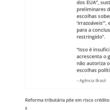
dos EUA”, sus
preliminares d
escolhas sober
‘irrazoáveis’”
para a conclu
restringido”.
“Isso é insufi
acrescenta o g
não autoriza 
escolhas polít
– Agência Brasil
Reforma tributária põe em risco crédito
s