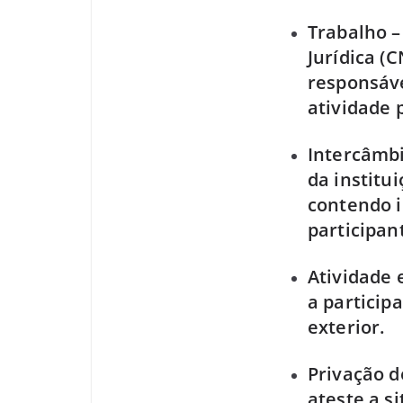
Trabalho –
Jurídica (
responsáve
atividade p
Intercâmb
da institu
contendo i
participan
Atividade 
a particip
exterior.
Privação d
ateste a s