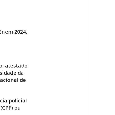
 Enem 2024,
o: atestado
ssidade da
nacional de
ia policial
 (CPF) ou