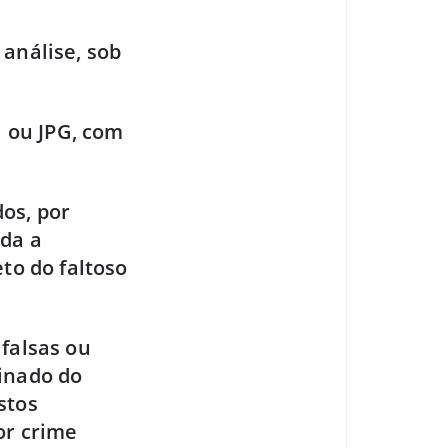
 análise, sob
 ou JPG, com
os, por
oda a
o do faltoso
 falsas ou
minado do
stos
or crime