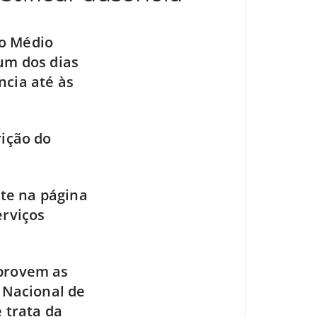
no Médio
 um dos dias
ncia até às
rição do
te na página
erviços
mprovem as
o Nacional de
 trata da