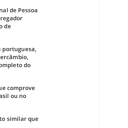
nal de Pessoa
mpregador
o de
 portuguesa,
tercâmbio,
completo do
que comprove
asil ou no
o similar que