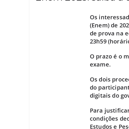
Os interessa
(Enem) de 202
de prova na e
23h59 (horário
O prazo é o m
exame.
Os dois proc
do participan
digitais do go
Para justific
condições dec
Estudos e Pes