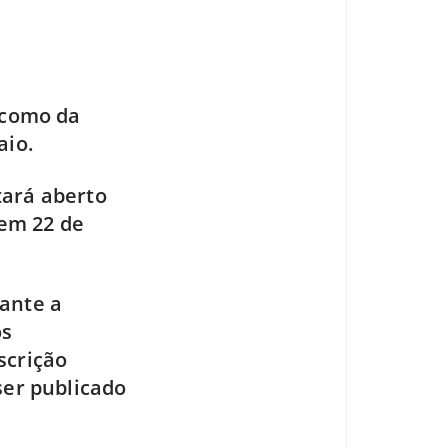
m como da
aio.
tará aberto
 em 22 de
rante a
os
scrição
ser publicado