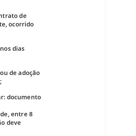
ntrato de
te, ocorrido
 nos dias
 ou de adoção
;
ar: documento
de, entre 8
ão deve