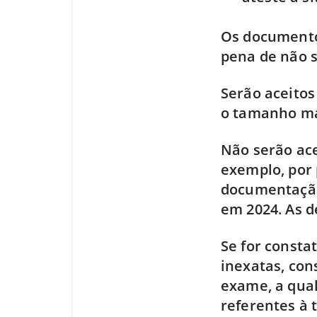
Os documentos
pena de não s
Serão aceito
o tamanho má
Não serão ace
exemplo, por 
documentação
em 2024. As d
Se for consta
inexatas, con
exame, a qual
referentes à 