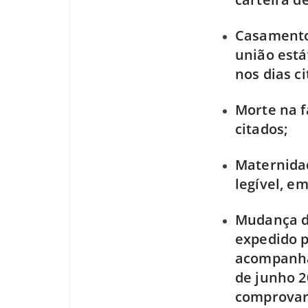
Casamento/
união está
nos dias ci
Morte na fa
citados;
Maternidad
legível, e
Mudança d
expedido p
acompanham
de junho 2
comprovar