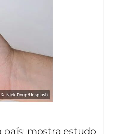
Niek Doup/Unsplash
o país, mostra estudo