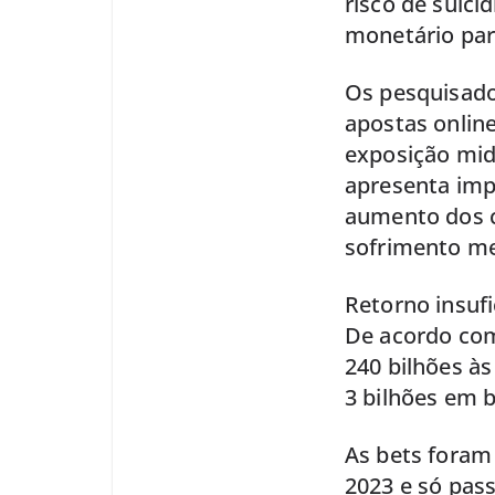
risco de suicí
monetário par
Os pesquisado
apostas online
exposição midi
apresenta impa
aumento dos c
sofrimento me
Retorno insufi
De acordo com 
240 bilhões às
3 bilhões em b
As bets foram
2023 e só pas