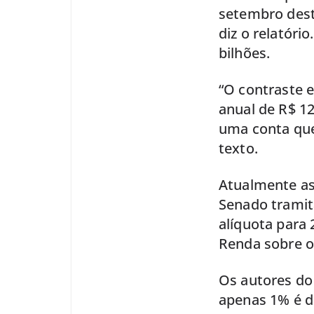
setembro dest
diz o relatóri
bilhões.
“O contraste 
anual de R$ 12
uma conta que 
texto.
Atualmente as
Senado tramita
alíquota para
Renda sobre o
Os autores do 
apenas 1% é di