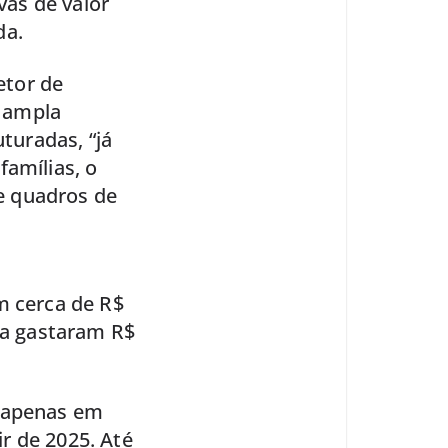
vas de valor
da.
etor de
, ampla
uturadas, “já
famílias, o
e quadros de
m cerca de R$
lia gastaram R$
s apenas em
r de 2025. Até