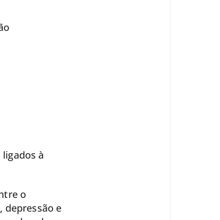
ão
 ligados à
ntre o
, depressão e