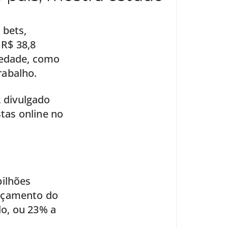
 bets,
R$ 38,8
iedade, como
rabalho.
, divulgado
stas online no
bilhões
orçamento do
o, ou 23% a