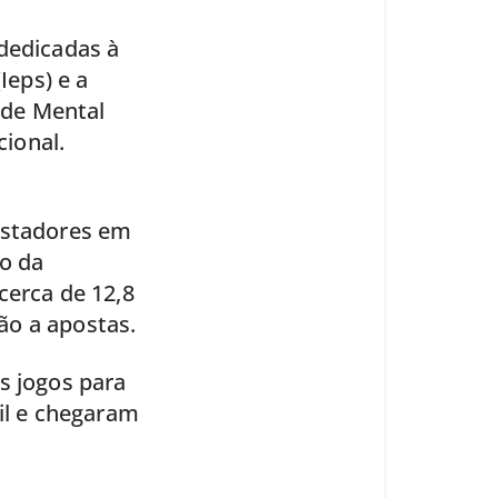
 dedicadas à
Ieps) e a
úde Mental
ional.
ostadores em
o da
cerca de 12,8
ão a apostas.
s jogos para
sil e chegaram