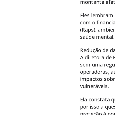
montante efet
Eles lembram 
com o financi
(Raps), ambie
saúde mental.
Redução de d
A diretora de 
sem uma regula
operadoras, a
impactos sobr
vulneráveis.
Ela constata q
por isso a que
proteção à po