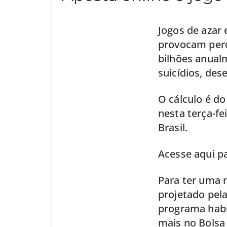
Jogos de azar 
provocam perd
bilhões anual
suicídios, de
O cálculo é do
nesta terça-fe
Brasil.
Acesse aqui pa
Para ter uma 
projetado pel
programa habi
mais no Bolsa 