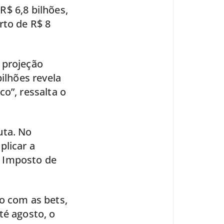
$ 6,8 bilhões,
rto de R$ 8
 projeção
ilhões revela
o”, ressalta o
uta. No
plicar a
e Imposto de
o com as bets,
té agosto, o