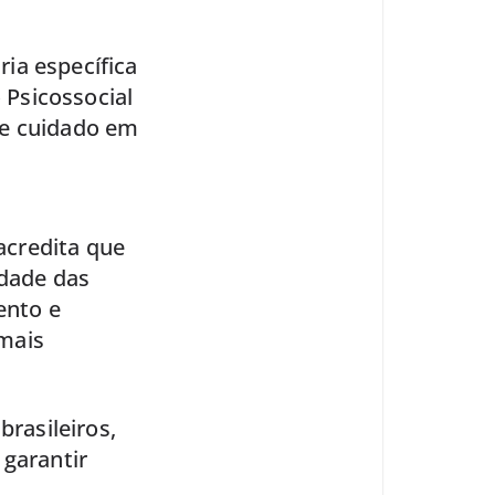
ia específica
Psicossocial
ce cuidado em
 acredita que
idade das
ento e
mais
brasileiros,
 garantir