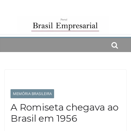
Skip
to
content
MEMÓRIA BRASILEIRA
A Romiseta chegava ao
Brasil em 1956