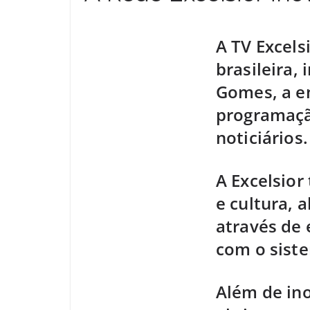
A TV Excels
brasileira,
Gomes, a e
programação
noticiários.
A Excelsio
e cultura, 
através de
com o sist
Além de in