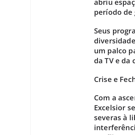
abriu espaç
período de 
Seus progr
diversidade
um palco pa
da TV e da c
Crise e Fe
Com a ascen
Excelsior s
severas à l
interferênc