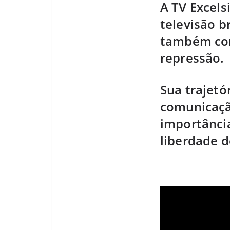
A TV Excels
televisão b
também com
repressão.
Sua trajetó
comunicação
importância
liberdade d