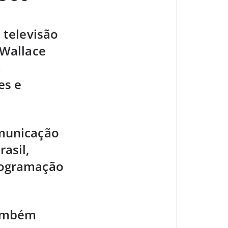
 televisão
 Wallace
a
es e
omunicação
asil,
rogramação
também