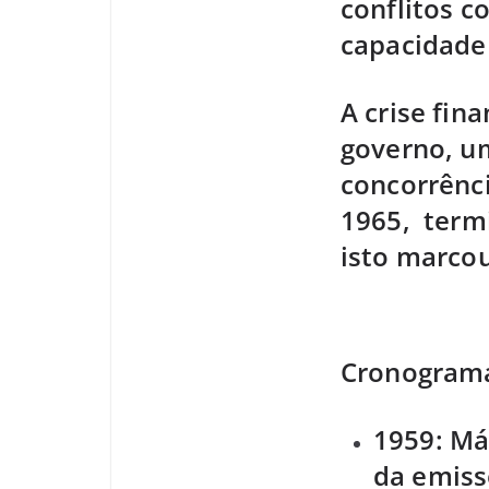
conflitos c
capacidade
A crise fin
governo, u
concorrênc
1965, term
isto marcou
Cronograma
1959: Má
da emiss