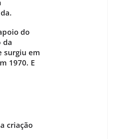
a
ada.
 apoio do
o da
e surgiu em
m 1970. E
a criação