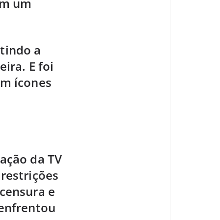
 em um
tindo a
ira. E foi
am ícones
uação da TV
restrições
 censura e
 enfrentou