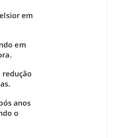
elsior em
tando em
ora.
, redução
as.
após anos
ando o