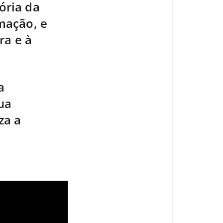
ória da
amação, e
ra e à
a
ua
za a