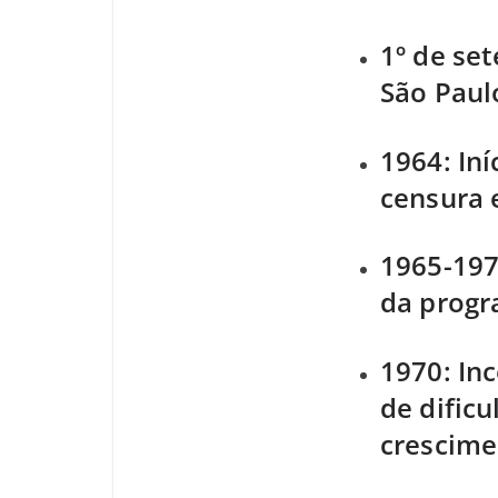
1º de se
São Paul
1964: Iní
censura 
1965-197
da progra
1970: In
de dificu
crescime